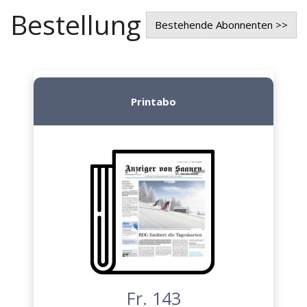
Bestellung
Bestehende Abonnenten >>
Printabo
Fr. 143