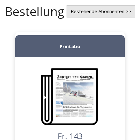
Bestellung
Bestehende Abonnenten >>
Printabo
Fr. 143