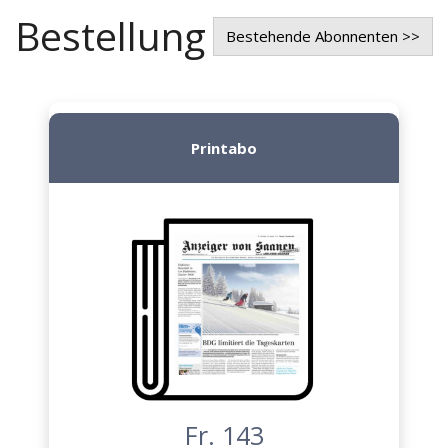
Bestellung
Bestehende Abonnenten >>
Printabo
Fr. 143