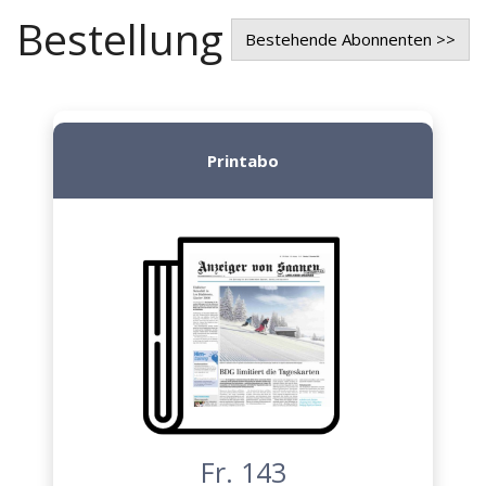
Bestellung
Bestehende Abonnenten >>
Printabo
Fr. 143