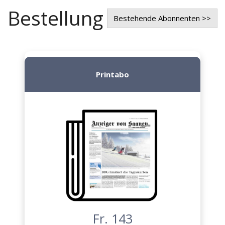
Bestellung
Bestehende Abonnenten >>
Printabo
Fr. 143