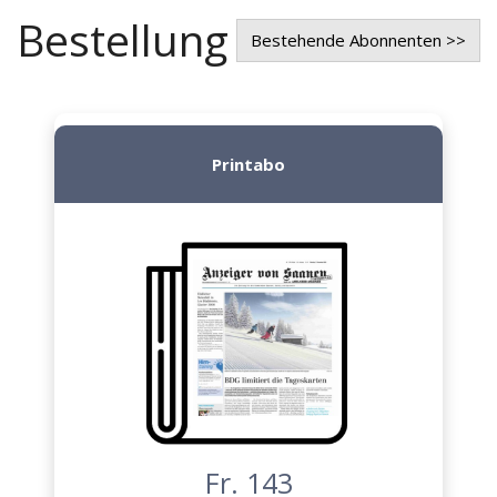
Bestellung
Bestehende Abonnenten >>
Printabo
Fr. 143