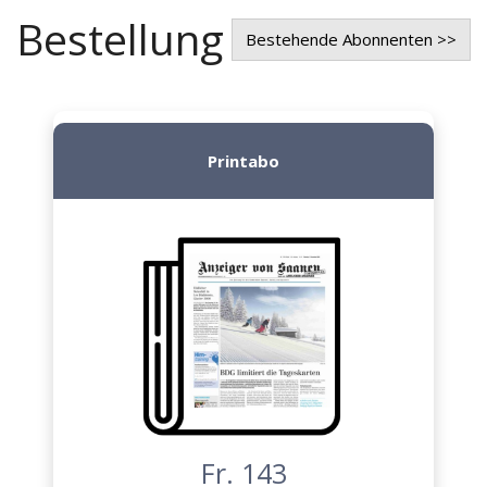
Bestellung
Bestehende Abonnenten >>
Printabo
Fr. 143