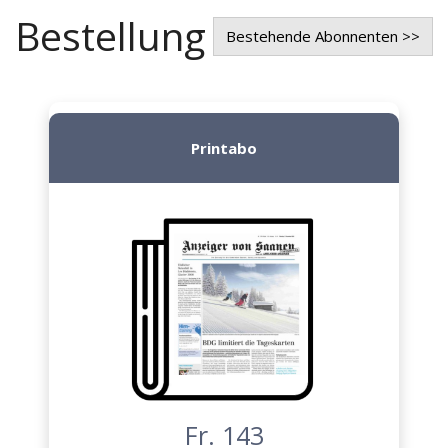
Bestellung
Bestehende Abonnenten >>
Printabo
Fr. 143