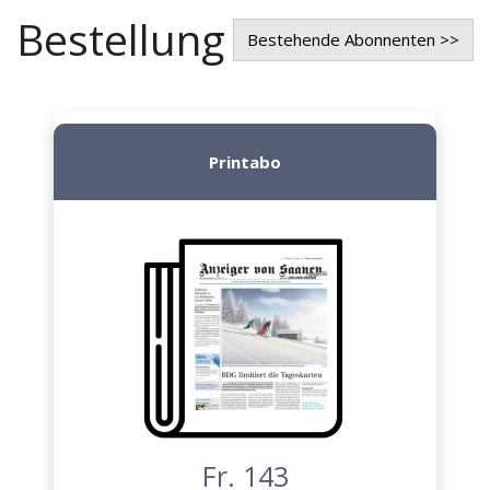
Bestellung
Bestehende Abonnenten >>
Printabo
Fr. 143