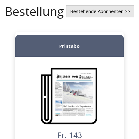
Bestellung
Bestehende Abonnenten >>
Printabo
Fr. 143