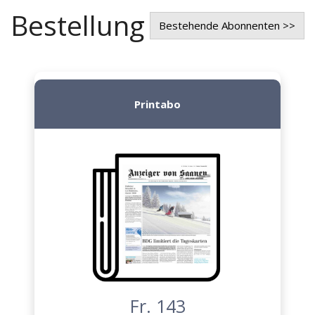
Bestellung
Bestehende Abonnenten >>
Printabo
Fr. 143