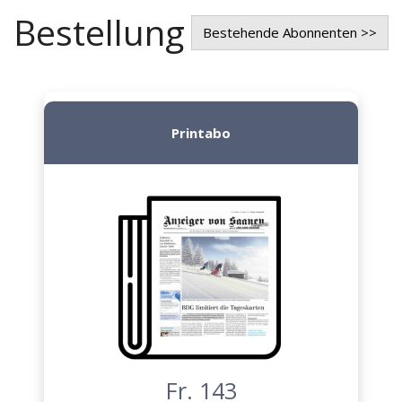
Bestellung
Bestehende Abonnenten >>
Printabo
Fr. 143