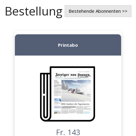
Bestellung
Bestehende Abonnenten >>
Printabo
Fr. 143