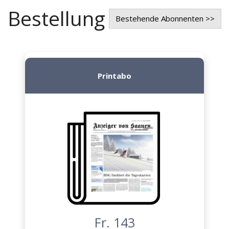
Bestellung
Bestehende Abonnenten >>
Printabo
Fr. 143