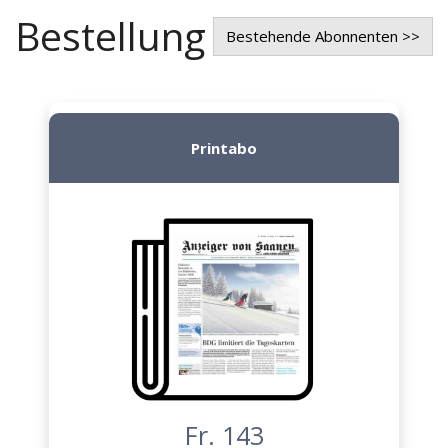
Bestellung
Bestehende Abonnenten >>
Printabo
Fr. 143