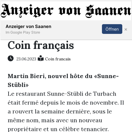
Abonnieren
Anmelden
Anzeiger von Saanen
×
Öffnen
Im Google Play Store
Coin français
er
23.06.2023
Coin francais
life
Martin Bieri, nouvel hôte du «Sunne-
Stübli»
Events
Le restaurant Sunne-Stübli de Turbach
letter
était fermé depuis le mois de novembre. Il
a rouvert la semaine dernière, sous le
mo
st
même nom, mais avec un nouveau
rtseite
propriétaire et un célèbre tenancier.