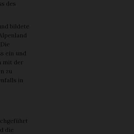
ss des
und bildete
 Alpenland
«Die
s ein und
h mit der
en zu
nfalls in
rchgeführt
d die