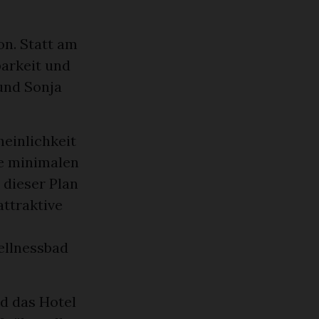
on. Statt am
barkeit und
und Sonja
einlichkeit
ie minimalen
 dieser Plan
attraktive
ellnessbad
nd das Hotel