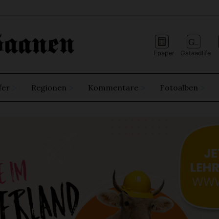
Epaper
Gstaadlife
fer
Regionen
Kommentare
Fotoalben