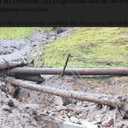
rt die Direktion. Das Erdgeschoss und die obere
blieben verschont.
ive der Feuerwehr wurden die Personen, die sich
vakuiert. Es handelte sich um mehrere Gäste un
 Allen geht es gut und die Evakuierung verlief ru
die Verantwortlichen auf Anfrage. Der Strom mu
ründen abgeschaltet werden, als sich abzeichne
iden Stockwerken überflutet werden würden.
r und spezialisierte Einsatzkräfte pumpten übe
iter Wasser aus den Untergeschossen. «Die Feu
isten sowie die lokalen und kantonalen Behörde
earbeitet, wir sind sehr dankbar für ihre Unter
gesichts dieser Situation», lobt die Hotelleitung.
 Architekten in enger Zusammenarbeit mit den