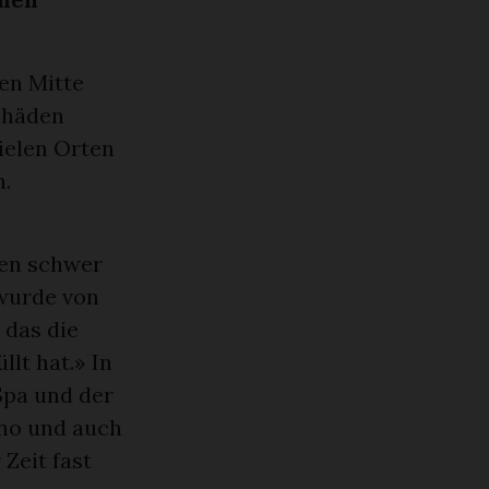
en Mitte
chäden
ielen Orten
.
en schwer
 wurde von
 das die
lt hat.» In
Spa und der
ino und auch
Zeit fast