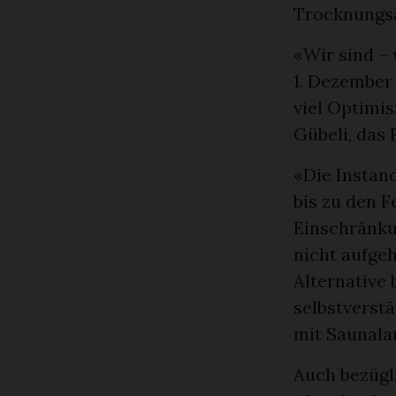
Trocknungsa
«Wir sind – 
1. Dezember
viel Optimi
Gübeli, das
«Die Instan
bis zu den 
Einschränku
nicht aufgeh
Alternative 
selbstverst
mit Saunalan
Auch bezügli