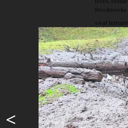
leer», erklä
Stockwerke 
«Auf Initiat
befanden, e
Angestellte.
bestätigen 
Sicherheitsg
Räume in be
Die Feuerweh
Millionen L
die Spezial
kooperativ g
<
Effizienz an
sind unsere