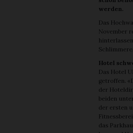
werden.
Das Hochwas
November re
hinterlasse
Schlimmeres
Hotel schw
Das Hotel 
getroffen. «
der Hoteldir
beiden unte
der ersten 
Fitnessbere
das Parkhaus