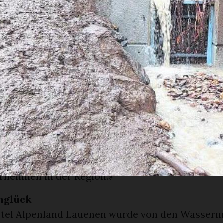
gen mit der Inventarisierung und der Bewertun
häftigt. Zum jetzigen Zeitpunkt ist es noch zu 
 Schäden und die damit verbundenen Kosten zu 
 dass das Ultima Gstaad während der Wintersais
 bleiben wird. Erst wenn das Ausmass der Schä
ann gesagt werden, wann das Hotel wieder geöff
arbeiter wurden schnelle Lösungen gesucht. Wi
r Mitarbeiter in anderen Lokalen der Ultima-Ket
 im Ausland unterbringen. Für Mitarbeiter, die
ten, arbeitet unsere Personalabteilung aktiv a
end des Winters zu beschäftigen, zum Beispiel i
rnehmen in der Region.»
nglück
tel Alpenland Lauenen wurde von den Wasserm