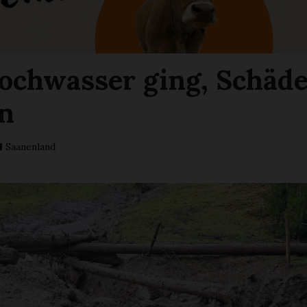
ochwasser ging, Schäd
en
Saanenland