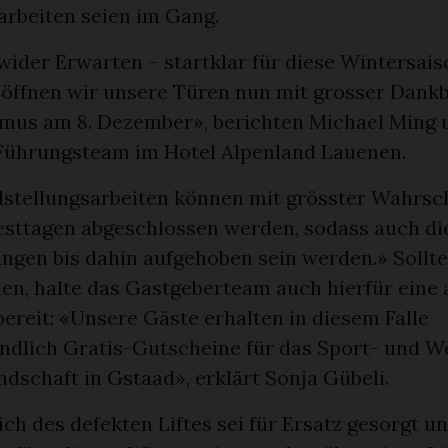
rbeiten seien im Gang.
wider Erwarten – startklar für diese Wintersais
 öffnen wir unsere Türen nun mit grosser Dank
smus am 8. Dezember», berichten Michael Ming 
 Führungsteam im Hotel Alpenland Lauenen.
dstellungsarbeiten können mit grösster Wahrsch
Festtagen abgeschlossen werden, sodass auch d
ngen bis dahin aufgehoben sein werden.» Sollte
en, halte das Gastgeberteam auch hierfür eine 
bereit: «Unsere Gäste erhalten in diesem Falle
ändlich Gratis-Gutscheine für das Sport- und W
dschaft in Gstaad», erklärt Sonja Gübeli.
ch des defekten Liftes sei für Ersatz gesorgt u