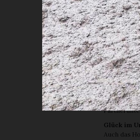
Versicherun
Schäden besc
Ausmass der
Sicher ist,
geschlossen
feststeht, k
Für die Mit
viele unsere
Schweiz oder
bleiben möch
um sie währ
Partnerunte
Glück im U
Auch das Ho