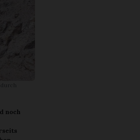
 durch
d noch
rseits
ehen