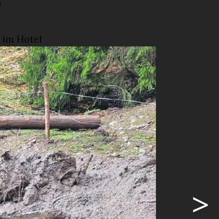
n
 im Hotel
d
hig»,
sste aus
te, dass die
r 1,5
erwehr und
n haben sehr
stützung und
>
 «Zurzeit