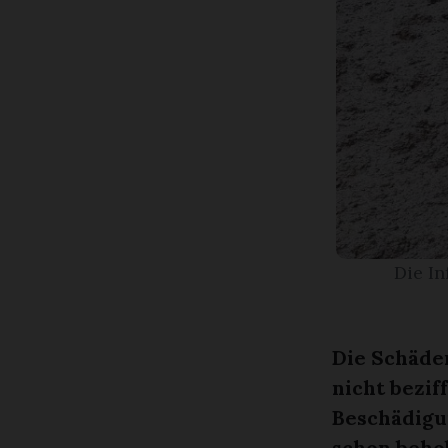
Die I
Die Schäde
nicht beziff
Beschädigu
schon beho