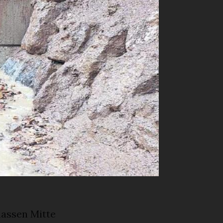
g der
früh, um das
beziffern.
on
den
net wird.
r konnten
te in der
 in Gstaad
n Lösungen,
n
assen Mitte