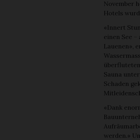
November he
Hotels wurd
«Innert Stu
einen See –
Lauenen», er
Wassermasse
überfluteten
Sauna unter
Schaden gek
Mitleidensc
«Dank enorm
Bauunterneh
Aufräumarbe
werden.» Un