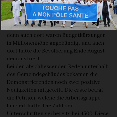
Paysd’Enhaut und aus der benachbarten
Gemeinde Haut-Intyamon waren
anwesend, und sogar eine Delegation aus
dem Vallée de Joux war extra angereist,
denn auch dort waren Budgetkürzungen
in Millionenhöhe angekündigt und auch
dort hatte die Bevölkerung Ende August
demonstriert.
Bei den abschliessenden Reden unterhalb
des Gemeindegebäudes bekamen die
Demonstrierenden noch zwei positive
Neuigkeiten mitgeteilt. Die erste betraf
die Petition, welche die Arbeitsgruppe
lanciert hatte: Die Zahl der
Unterschriften sei bereits bei 4500. Diese