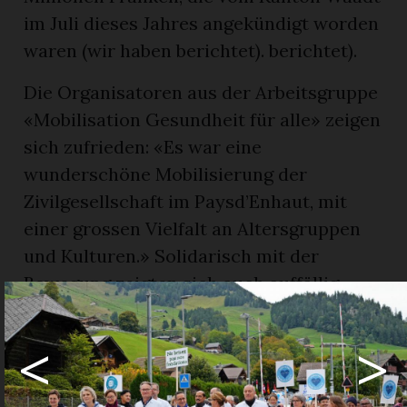
im Juli dieses Jahres angekündigt worden
waren (wir haben berichtet). berichtet).
Die Organisatoren aus der Arbeitsgruppe
«Mobilisation Gesundheit für alle» zeigen
sich zufrieden: «Es war eine
wunderschöne Mobilisierung der
Zivilgesellschaft im Paysd’Enhaut, mit
einer grossen Vielfalt an Altersgruppen
und Kulturen.» Solidarisch mit der
Bewegung zeigten sich auch auffällig
viele Vereine, wie der Hockeyclub, der
gemischte Chor von L’Étivaz oder die
<
>
Damen des lokalen Turnvereins. Auch
Vertreter der drei Gemeinden des