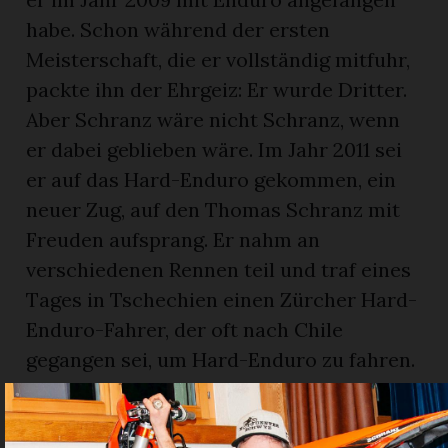
habe. Schon während der ersten
Meisterschaft, die er vollständig mitfuhr,
packte ihn der Ehrgeiz: Er wurde Dritter.
Aber Schranz wäre nicht Schranz, wenn
er dabei geblieben wäre. Im Jahr 2011 sei
er auf das Hard-Enduro gekommen, ein
neuer Zug, auf den Thomas Schranz mit
Freuden aufsprang. Er nahm an
verschiedenen Rennen teil und traf eines
Tages in Tschechien einen Zürcher Hard-
Enduro-Fahrer, der oft nach Chile
gegangen sei, um Hard-Enduro zu fahren.
«Mit ihm entstand die Idee zum
Höhenweltrekord auf dem Berg Ojos del