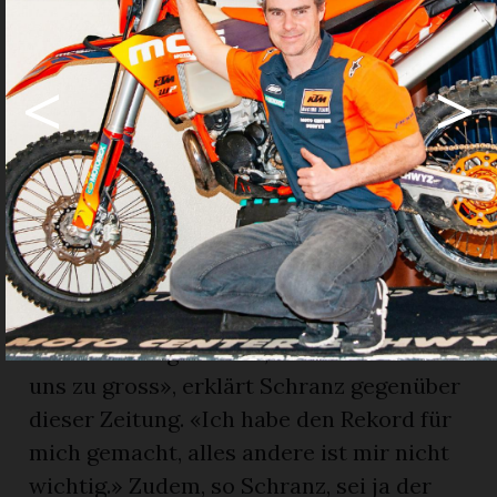
Salado in Chile», sagte Schranz.
Eine Beglaubigung braucht es nicht
<
>
Im «Anzeiger von Saanen» Nr. 57 aus dem
Jahr 2023 haben wir ausführlich über
diesen Höhenweltrekord berichtet.
Damals sagte Schranz, der Weltrekord sei
noch nicht offiziell beglaubigt worden –
und daran hat sich bis heute nichts
geändert. Warum nicht? «Wir haben den
Rekord nie dem Guinessbuch der
Weltrekorde gemeldet, der Aufwand war
uns zu gross», erklärt Schranz gegenüber
dieser Zeitung. «Ich habe den Rekord für
mich gemacht, alles andere ist mir nicht
wichtig.» Zudem, so Schranz, sei ja der