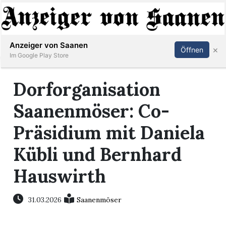
Abonnieren
Anmelden
Anzeiger von Saanen
×
Öffnen
Im Google Play Store
Dorforganisation
er
Saanenmöser: Co-
life
Präsidium mit Daniela
Events
Kübli und Bernhard
letter
Hauswirth
mo
31.03.2026
Saanenmöser
st
rtseite