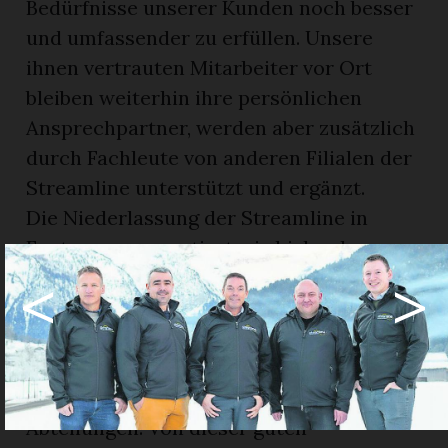
Bedürfnisse unserer Kunden noch besser
und umfassender zu erfüllen. Unsere
ihnen vertrauten Mitarbeiter vor Ort
bleiben weiterhin ihre persönlichen
Ansprechpartner, werden aber zusätzlich
durch Fachleute von anderen Filialen der
Streamline unterstützt und ergänzt.
Die Niederlassung der Streamline in
Feutersoey garantiert wie bisher kurze
<
>
Anfahrtswege und Reaktionszeiten.
Streamline gehört schweizweit zu den
wichtigsten Partnern der Swisscom AG
im Bereich ICT und pflegt gute und
persönliche Beziehungen zu deren
Abteilungen. Von dieser guten