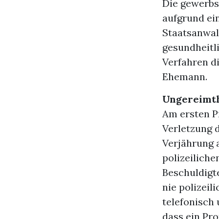
Die gewerbs
aufgrund ei
Staatsanwal
gesundheitl
Verfahren d
Ehemann.
Ungereimth
Am ersten P
Verletzung 
Verjährung 
polizeiliche
Beschuldigte
nie polizeil
telefonisch
dass ein Pro