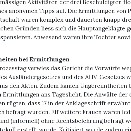
mässigen Aktivitäten der drei Beschuldigten fl
nes anonymen Tipps auf. Die Ermittlungen von P
tschaft waren komplex und dauerten knapp drei
ichen Gründen liess sich die Hauptangeklagte 
ispensieren. Anwesend waren ihre Tochter sowi
eiten bei Ermittlungen
rozesstag verwies das Gericht die Vorwürfe we
des Ausländergesetzes und des AHV-Gesetzes 
aus den Akten. Zudem kamen Ungereimtheiten b
n Ermittlungen ans Tageslicht. Die Anwälte der 
n rügten, dass 17 in der Anklageschrift erwähnt
ich befragt wurden. Elf weitere Frauen waren led
 und (informell) ohne Rechtsbelehrung befragt 
tokoll erstellt wurde. Kritisiert wurde zudem ei