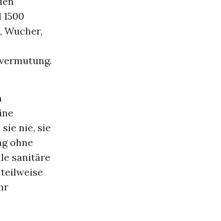
den
 1500
, Wucher,
svermutung.
m
ine
sie nie, sie
ng ohne
le sanitäre
teilweise
hr