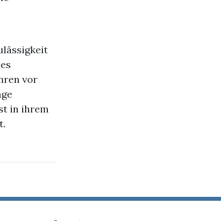
ulässigkeit
des
hren vor
age
st in ihrem
t.