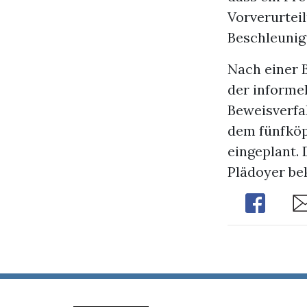
Vorverurtei
Beschleunig
Nach einer B
der informe
Beweisverfa
dem fünfköp
eingeplant. 
Plädoyer bek
Share
Sh