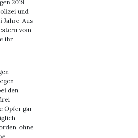
ogen 2019
olizei und
 Jahre. Aus
gestern vom
e ihr
gen
wegen
ei den
drei
e Opfer gar
iglich
worden, ohne
ne