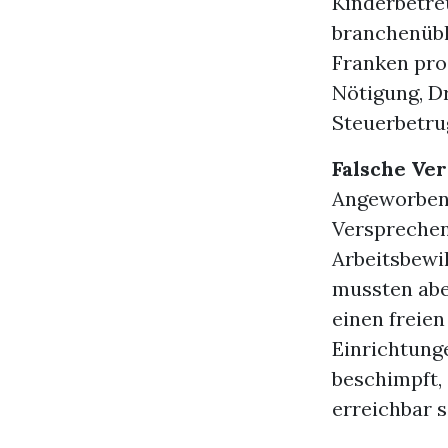
Kinderbetre
branchenübl
Franken pro
Nötigung, D
Steuerbetrug
Falsche Ve
Angeworben 
Versprechen 
Arbeitsbewil
mussten abe
einen freien
Einrichtung
beschimpft,
erreichbar s