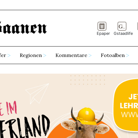
Epaper
Gstaadlife
fer
Regionen
Kommentare
Fotoalben