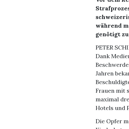
Strafprozes
schweizeri
während me
genötigt z
PETER SCHI
Dank Medien
Beschwerdek
Jahren bekan
Beschuldigt
Frauen mit 
maximal dre
Hotels und P
Die Opfer m