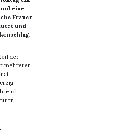
 und eine
sche Frauen
eutet und
kenschlag.
eil der
it mehreren
drei
erzig
ährend
turen,