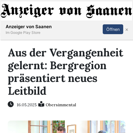
Abonnieren
Anmelden
Anzeiger von Saanen
×
Öffnen
Im Google Play Store
Aus der Vergangenheit
er
gelernt: Bergregion
life
präsentiert neues
Events
Leitbild
letter
16.05.2025
Obersimmental
mo
st
rtseite