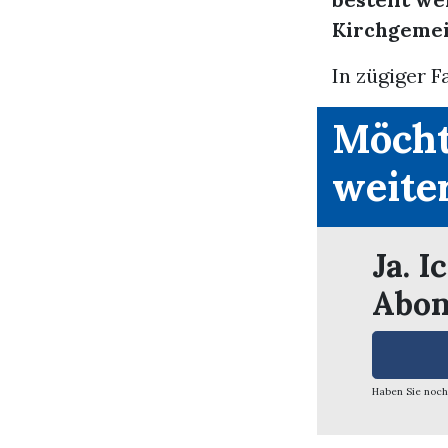
Kirchgemei
In zügiger Fa
Möcht
weite
Ja. I
Abon
Haben Sie noch