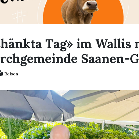
chänkta Tag» im Wallis 
irchgemeinde Saanen-G
Reisen