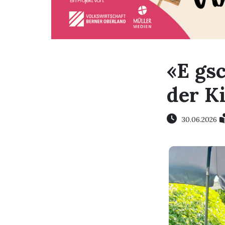
«E gs
der K
30.06.2026