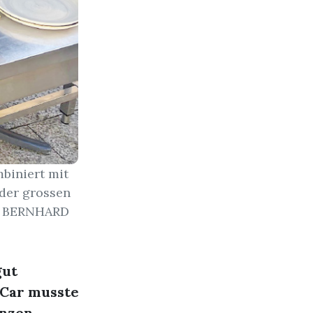
biniert mit
 der grossen
S: BERNHARD
gut
 Car musste
anzen