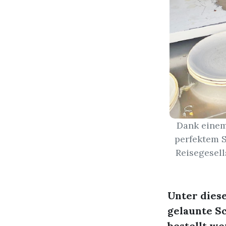
Dank einem
perfektem S
Reisegesel
Unter dies
gelaunte S
bestellt we