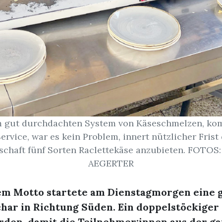
 gut durchdachten System von Käseschmelzen, kom
ervice, war es kein Problem, innert nützlicher Frist
lschaft fünf Sorten Raclettekäse anzubieten. FOTO
AEGERTER
em Motto startete am Dienstagmorgen eine 
char in Richtung Süden. Ein doppelstöckiger
rden, damit die Teilnehmer:innen aus der g