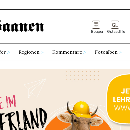
Epaper
Gstaadlife
fer
Regionen
Kommentare
Fotoalben