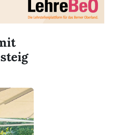
mit
steig