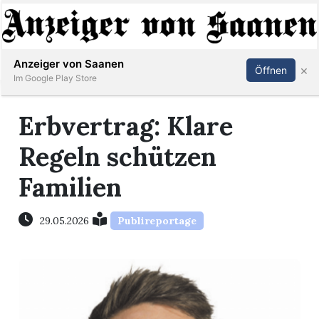
Abonnieren
Anmelden
Anzeiger von Saanen
×
Öffnen
Im Google Play Store
Erbvertrag: Klare
er
Regeln schützen
life
Familien
Events
29.05.2026
Publireportage
letter
mo
st
rtseite