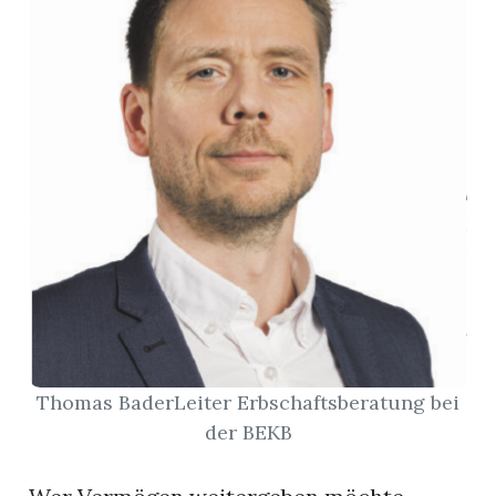
r
nd
Thomas BaderLeiter Erbschaftsberatung bei
der BEKB