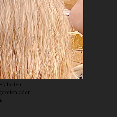
ie Tatsache,
n den Jahren
g es ist,
en, zeigte
 Autounfall
rz aus dem
allem zu
n selbst
gefährden.
gereien oder
.