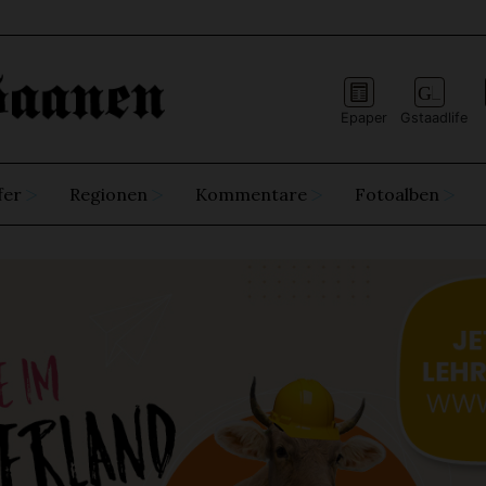
Epaper
Gstaadlife
fer
Regionen
Kommentare
Fotoalben