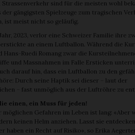
 Strassenverkehr sind für die meisten wohl bek
s der gängigsten Spielzeuge zum tragischen Ver
 ist meist nicht so geläufig.
 Jahr, 2023, verlor eine Schweizer Familie ihre z
 erstickte an einem Luftballon. Während die Ku
d Hans-Ruedi Romang zwar die Kursteilnehmend
riffe und Massnahmen im Falle Ersticken unterri
uch darauf hin, dass ein Luftballon zu den gefäh
öre: Durch seine Haptik sei dieser – laut der
ichen – fast unmöglich aus der Luftröhre zu ent
die einen, ein Muss für jeden!
er möglichen Gefahren im Leben ist lang: «Aber 
ern keinen Helm anziehen. Lasst sie entdecken,
er haben ein Recht auf Risiko», so Erika Aegerte