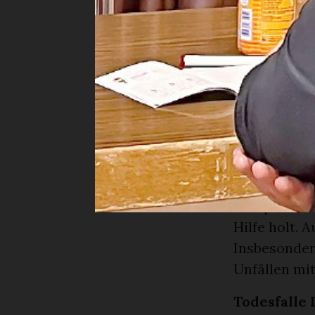
Anzahl fal
Diverse Fak
dass die An
2016 und 20
sich die Zei
die Abbildun
für ein Klei
vierten Stoc
Wichtig sei 
akzeptieren
Hilfe holt. 
Insbesonder
Unfällen mit
Todesfalle 