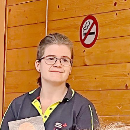
ter, die Kursleiterin, erklärt den Zuhörenden das 
FOTOS: ELISA OPPERMANN
Handeln im Notfall kann Leben retten. Währ
ermittelten die Samariter des Saanenlande
enden genau dieses essenzielle Grundwisse
inder standen im Fokus.
ERMANN