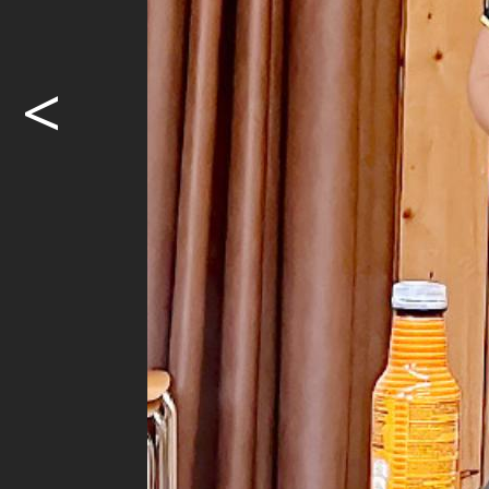
Der Samarit
überarbeite
Massnahmenk
<
sind solche
für Eltern u
Gesellschaft
Kursbeginn k
Erika Aegert
Teilnehmer:
Verkehrsunfa
behandeln g
Präsentatio
Kursbesuche
Puppen und 