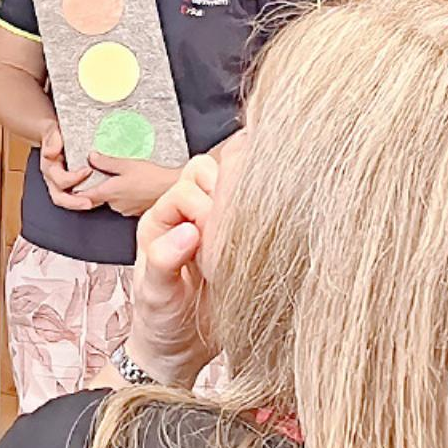
erkurs für Notfälle bei Kleinkindern wurde 202
t. An den zwei vergangenen Samstagen fand der
urs im Schulhaus Turbach statt. Laut den Or
 Kurse oft ausgebucht. Weshalb solch ein Wissen
nd werdende Eltern, sondern für alle Personen 
 empfehlenswert ist, wird innerhalb kürzester 
lar.
er, selbst Mutter von drei Kindern, informierte 
 innen über den Kursablauf. Atemnot, Trauma,
ll – alles nur Beispiele der zahlreichen Themen,
ab. Anfangs wurde anhand von Lektüren und
nen ein Grundwissen vermittelt, anschliessend 
nden die Theorie in die Praxis umsetzen. Mithil
Gruppenübungen wurde fleissig geübt.