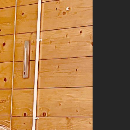
Ampelschema.
end zweier
s den
n. Babys