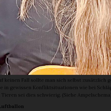
sch montierter Kindersitze nimmt stark zu
ten überraschten die Zuhörer:innen. Darunter d
zahl der falsch montierten Kindersitze zwische
23 um 50 Prozent zugenommen hatten. Wie wichti
t zu nehmen, einen Kindersitz richtig zu montier
g (siehe Abbildung 1). Ablesbar ist hier, dass ein
nkind etwa dieselbe Auswirkung hat wie ein Stu
k.
bei der Ankunft am Unfallort laut Aegerter vor 
, dass man manchmal am besten hilft, indem ma
Auf keinen Fall sollte man sich selbst zusätzlich 
e in gewissen Konfliktsituationen wie bei Schlä
 Tieren sei dies schwierig. (Siehe Ampelschema)
Luftballon