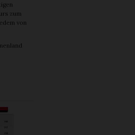
tigen
urs zum
 jedem von
anenland