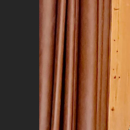
Erika Aeger
Richtiges 
Samstage v
Kursbesuch
und Kleink
ELISA OPP