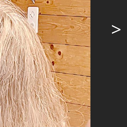
3 neu
 begehrte
ganisatoren
>
 nicht nur
unserer
Zeit nach
die
 die es zu
durften die
fe von