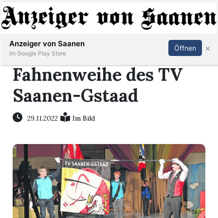
Abonnieren
Anmelden
Anzeiger von Saanen
×
Öffnen
Im Google Play Store
Fahnenweihe des TV
Saanen-Gstaad
er
life
29.11.2022
Im Bild
Events
letter
mo
st
rtseite