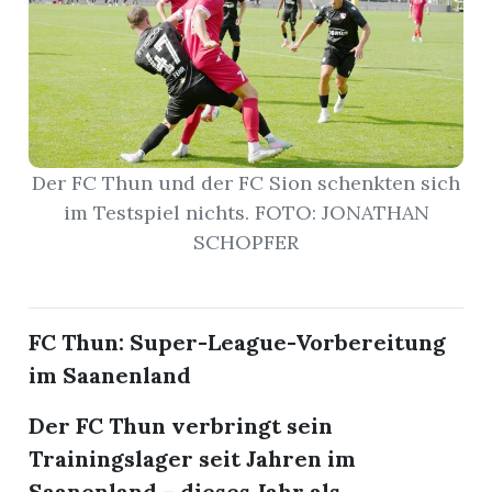
r
Der FC Thun und der FC Sion schenkten sich
im Testspiel nichts. FOTO: JONATHAN
SCHOPFER
FC Thun: Super-League-Vorbereitung
im Saanenland
nd
Der FC Thun verbringt sein
Trainingslager seit Jahren im
Saanenland – dieses Jahr als