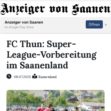
Abonnieren
Anmelden
Anzeiger von Saanen
×
Öffnen
Im Google Play Store
FC Thun: Super-
er
League-Vorbereitung
life
im Saanenland
Events
08.07.2025
Saanenland
letter
mo
st
rtseite