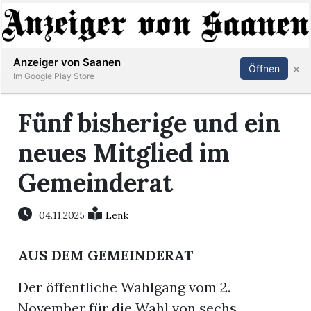
Abonnieren
Anmelden
Anzeiger von Saanen
×
Öffnen
Im Google Play Store
Fünf bisherige und ein
er
neues Mitglied im
life
Gemeinderat
Events
04.11.2025
Lenk
letter
AUS DEM GEMEINDERAT
mo
st
Der öffentliche Wahlgang vom 2.
rtseite
November für die Wahl von sechs