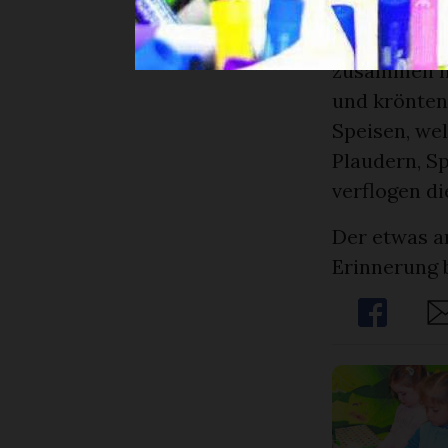
strahlten s
sich über d
zusammen mi
und krönten
Speisen, we
Plaudern, S
verflogen d
Der etwas a
Erinnerung b
Share
Sh