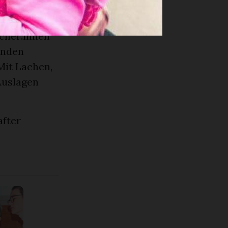
 und freuten
sich
cher:innen
enden
Mit Lachen,
Auslagen
after