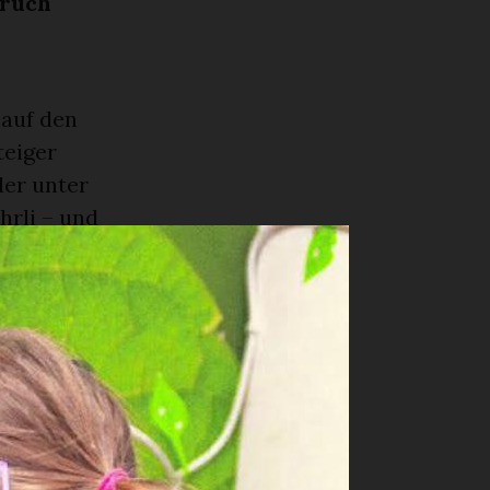
pruch
 auf den
teiger
der unter
hrli – und
hneidet einen
n. Wie kommt
t: «Wir
bogenfisch.
unter
iden,
s schönste.