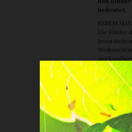
den Kinder
bedeutet.
KEREM MAU
Die Kinder 
bevorstehen
Weihnachtsma
der kundige
mit Hilfe ih
Fisch in De
ein Fisch au
haben jedes 
Wir hatten 
hochkonzent
Ausmalen un