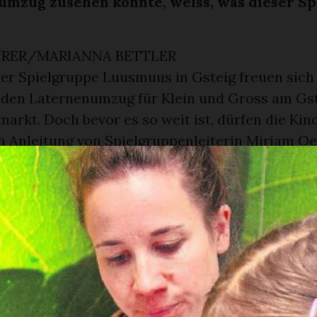
umzug zusehen konnte, weiss, was dieser S
RER/MARIANNA BETTLER
der Spielgruppe Luusmuus in Gsteig freuen sich
den Laternenumzug für Klein und Gross am Gs
rkt. Doch bevor es so weit ist, dürfen die Kin
n Anleitung von Spielgruppenleiterin Mirjam Oe
rer Eltern – die Laternen basteln. Jedes Kind sc
lfinform aus und bemalt diesen in bunten Farbe
f eine Weihnachtslaterne? Mirjam Oehrli erklär
Jahr ein Jahresthema. Heuer ist dies der Regen
schon Bären und Kühe.» Mit viel Freude und mit
riert widmeten sich die Kleinen dem Ausschne
d Aufkleben. Am Ende war jedes Laternchen da