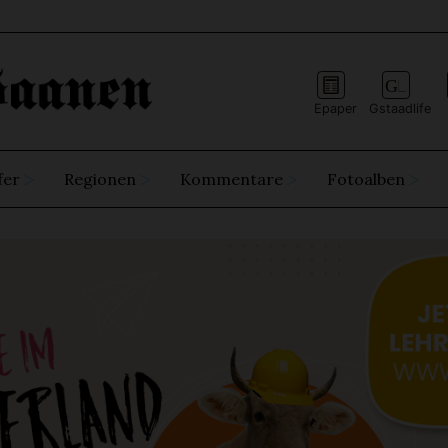
Epaper
Gstaadlife
fer
Regionen
Kommentare
Fotoalben