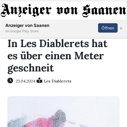
Abonnieren
Anmelden
Anzeiger von Saanen
×
Öffnen
Im Google Play Store
In Les Diablerets hat
es über einen Meter
er
geschneit
life
23.04.2024
Les Diablerets
Events
letter
mo
st
rtseite