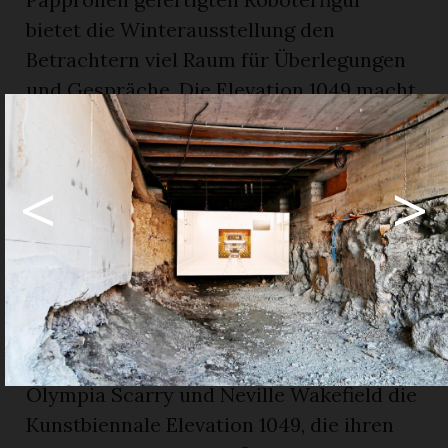
bietet die Winterausstellung den
Betrachtern viel Raum für Überlegungen
und Gespräche. Die Elevation 1049 macht
mit ihrer aktuellen Ausgabe auf den
Umgang mit, den Verbrauch und nicht
<
>
zuletzt den Gewinn von Energie
aufmerksam.
PD/JST
ELEVATION 1049
Im Jahr 2014 gründeten Maja Hoffmann,
Olympia Scarry und Neville Wakefield die
Kunstbiennale Elevation 1049, die ihren