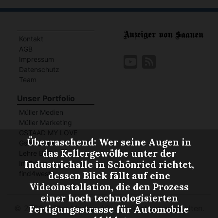
Kontakt
AGB
Impressum
Datenschutz
Team
Unser Portfolio
Müller Medien
Müller Marketing
GSTAAD MY LOVE
Überraschend: Wer seine Augen in
GstaadLife
das Kellergewölbe unter der
Lehre BeO
Industriehalle in Schönried richtet,
Im Fokus
find4west
dessen Blick fällt auf eine
Videoinstallation, die den Prozess
einer hoch technologisierten
Fertigungsstrasse für Automobile
©
2023 Müller Medien AG. Alle Rechte vorbehalten.