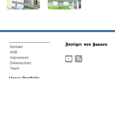
Kontakt
AGB
Impressum
Datenschutz
Team
Unser Portfolio
Müller Medien
Müller Marketing
GSTAAD MY LOVE
GstaadLife
Lehre BeO
Im Fokus