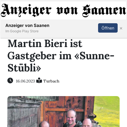
Abonnieren
Anmelden
Anzeiger von Saanen
×
Öffnen
Im Google Play Store
Martin Bieri ist
Gastgeber im «Sunne-
er
Stübli»
life
16.06.2023
Turbach
Events
letter
mo
st
rtseite