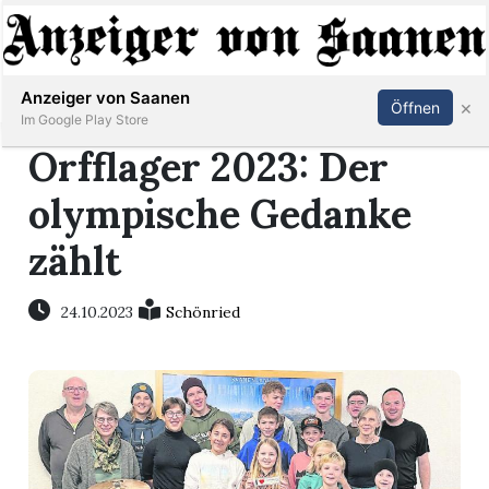
Abonnieren
Anmelden
Anzeiger von Saanen
×
Öffnen
Im Google Play Store
Orfflager 2023: Der
olympische Gedanke
er
zählt
life
24.10.2023
Schönried
Events
letter
mo
st
rtseite