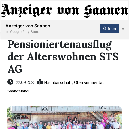
Abonnieren
Anmelden
Anzeiger von Saanen
×
Öffnen
Im Google Play Store
Pensioniertenausflug
der Alterswohnen STS
er
AG
life
22.09.2023
Nachbarschaft
,
Obersimmental
,
Events
Saanenland
letter
mo
st
rtseite