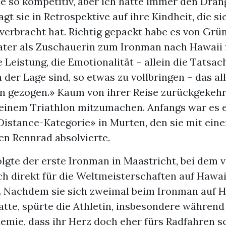
ie so kompetitiv, aber ich hatte immer den Dran
gt sie in Retrospektive auf ihre Kindheit, die si
erbracht hat. Richtig gepackt habe es von Grüni
ater als Zuschauerin zum Ironman nach Hawaii f
 Leistung, die Emotionalität – allein die Tatsac
der Lage sind, so etwas zu vollbringen – das al
nn gezogen.» Kaum von ihrer Reise zurückgekehr
i einem Triathlon mitzumachen. Anfangs war es 
Distance-Kategorie» in Murten, den sie mit ein
en Rennrad absolvierte.
lgte der erste Ironman in Maastricht, bei dem 
ch direkt für die Weltmeisterschaften auf Hawai
te. Nachdem sie sich zweimal beim Ironman auf 
tte, spürte die Athletin, insbesondere während
mie, dass ihr Herz doch eher fürs Radfahren sc