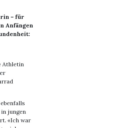
rin – für
den Anfängen
bundenheit:
 Athletin
rer
hrrad
 ebenfalls
 in jungen
rt. «Ich war