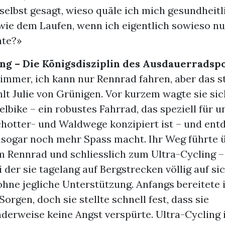
selbst gesagt, wieso quäle ich mich gesundheitl
 wie dem Laufen, wenn ich eigentlich sowieso n
hte?»
ng – Die Königsdisziplin des Ausdauerradsp
 immer, ich kann nur Rennrad fahren, aber das 
hlt Julie von Grünigen. Vor kurzem wagte sie si
elbike – ein robustes Fahrrad, das speziell für u
hotter- und Waldwege konzipiert ist – und entd
s sogar noch mehr Spass macht. Ihr Weg führte 
 Rennrad und schliesslich zum Ultra-Cycling –
ei der sie tagelang auf Bergstrecken völlig auf sic
, ohne jegliche Unterstützung. Anfangs bereitete 
Sorgen, doch sie stellte schnell fest, dass sie
derweise keine Angst verspürte. Ultra-Cycling i