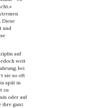
cht.»
extremen
. Diese
t und
ese
iplin auf
jedoch weit
fahrung, bei
t sie so oft
s spät in
t zu
sin oder auf
e ihre ganz