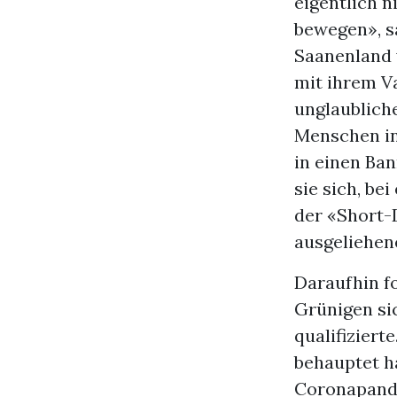
eigentlich n
bewegen», sa
Saanenland v
mit ihrem V
unglaubliche
Menschen in 
in einen Ba
sie sich, be
der «Short-
ausgeliehen
Daraufhin fo
Grünigen si
qualifizier
behauptet ha
Coronapande