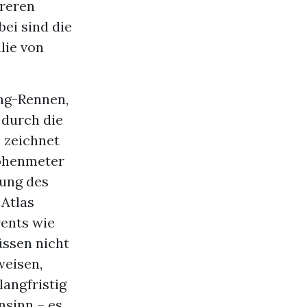
hreren
ei sind die
lie von
ing-Rennen,
 durch die
 zeichnet
Höhenmeter
rung des
«Atlas
ents wie
ssen nicht
weisen,
langfristig
nsinn – es