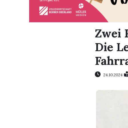
Zwei 
Die L
Fahrr
24.10.2024