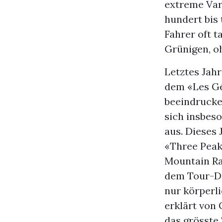
extreme Var
hundert bis
Fahrer oft t
Grünigen, o
Letztes Jah
dem «Les Géa
beeindrucke
sich insbes
aus. Dieses 
«Three Peaks
Mountain Ra
dem Tour-Di
nur körperl
erklärt von 
das grösste 