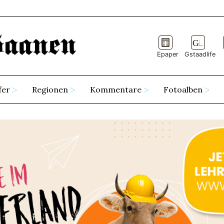
Epaper
Gstaadlife
fer
Regionen
Kommentare
Fotoalben