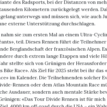
iante des Radsports, bei der Distanzen von me
 tausenden Kilometern zurückgelegt werden. Dab
agelang unterwegs und müssen sich, wie auch Ju
hne externe Unterstützung durchschlagen.
r nahm sie zum ersten Mal an einem Ultra-Cycl
nts», teil. Dieses Rennen führt die Teilnehmer
nde Berglandschaft der französischen Alpen. Es
ondere durch extrem lange Etappen und viele 
Jahr stellte sich von Grünigen der Herausforde
 Bike Race». Als Ziel für 2025 steht bei ihr das 
ce» im Kalender. Die Teilnehmenden solcher Ev
vide-Rennen oder dem Atlas Mountain Race mü
iche Ausdauer, sondern auch mentale Stärke be
Grünigen: «Das Tour Divide Rennen ist für mich 
Ziel, 4000 km off-road durch die USA – ein Wah