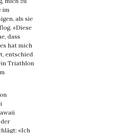
g, mich zu
e im
gen, als sie
log. «Diese
he, dass
les hat mich
t, entschied
ein Triathlon
em
von
i
Hawaii
 der
hlägt: «Ich