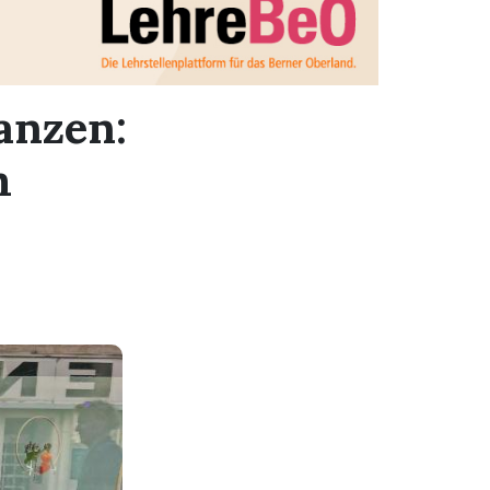
anzen:
m