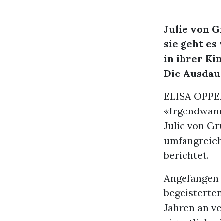
Julie von G
sie geht es
in ihrer Ki
Die Ausdaue
ELISA OPP
«Irgendwann 
Julie von Gr
umfangreich
berichtet.
Angefangen h
begeisterte
Jahren an v