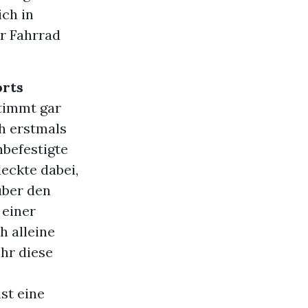
ich in
ur Fahrrad
orts
stimmt gar
ch erstmals
nbefestigte
eckte dabei,
über den
 einer
h alleine
ihr diese
st eine