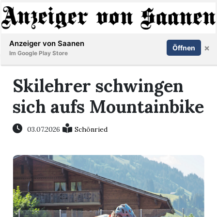
Abonnieren
Anmelden
Anzeiger von Saanen
×
Öffnen
Im Google Play Store
Skilehrer schwingen
er
sich aufs Mountainbike
life
03.07.2026
Schönried
Events
letter
mo
st
rtseite