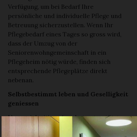
Verfügung, um bei Bedarf Ihre
persönliche und individuelle Pflege und
Betreuung sicherzustellen. Wenn Ihr
Pflegebedarf eines Tages so gross wird,
dass der Umzug von der
Seniorenwohngemeinschaft in ein
Pflegeheim nötig würde, finden sich
entsprechende Pflegeplätze direkt
nebenan.
Selbstbestimmt leben und Geselligkeit
geniessen
Unser vielseitiges Angebot unterstützt
Sie dabei, ein abwechslungsreiches und
selbstbestimmtes Leben zu führen und