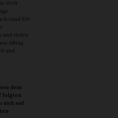
die Welt
lige
ach rund 150
er
s und vielen
en Alltag
il und
nnen dem
 folgten
 sich auf
rten