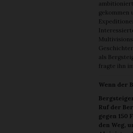
ambitioniert
gekommen un
Expeditionen
Interessiert
Multivisions
Geschichten
als Bergste
fragte ihn i
Wenn der B
Bergsteige
Ruf der Be
gegen 150 
den Weg, u