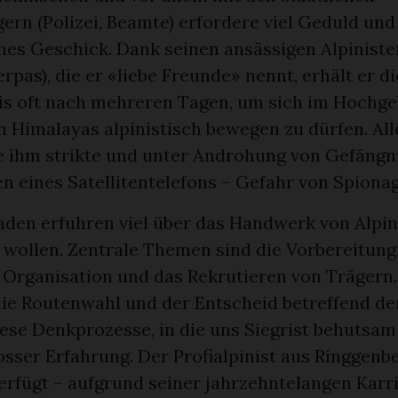
rn (Polizei, Beamte) erfordere viel Geduld und
hes Geschick. Dank seinen ansässigen Alpinist
rpas), die er «liebe Freunde» nennt, erhält er d
is oft nach mehreren Tagen, um sich im Hochg
 Himalayas alpinistisch bewegen zu dürfen. All
 ihm strikte und unter Androhung von Gefängni
n eines Satellitentelefons – Gefahr von Spionag
den erfuhren viel über das Handwerk von Alpini
 wollen. Zentrale Themen sind die Vorbereitung,
e Organisation und das Rekrutieren von Trägern.
 die Routenwahl und der Entscheid betreffend d
ese Denkprozesse, in die uns Siegrist behutsam
sser Erfahrung. Der Profialpinist aus Ringgenbe
erfügt – aufgrund seiner jahrzehntelangen Karr