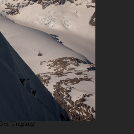
licherweise
em 8586 m
henjunga
iesen Berg
ins
stan und
Anwesenden
Pullover
ege,
sleiter»,
. Der Umgang