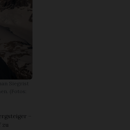
han Siegrist
en. (Fotos:
ergsteiger –
f zu