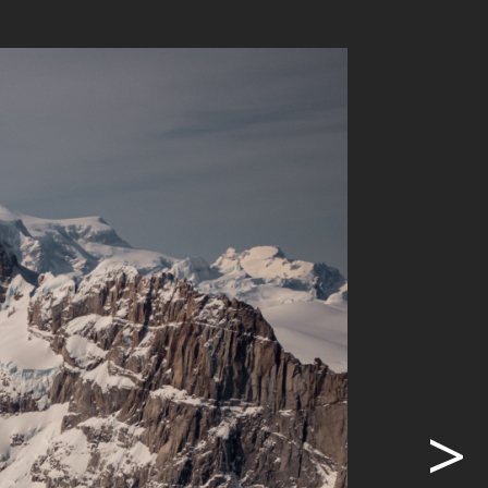
ganisation
chen
reiben den
renten des
merkung,
zu nehmen»,
nte Publikum
ine aus dem
der Frage,
>
s.
isten und