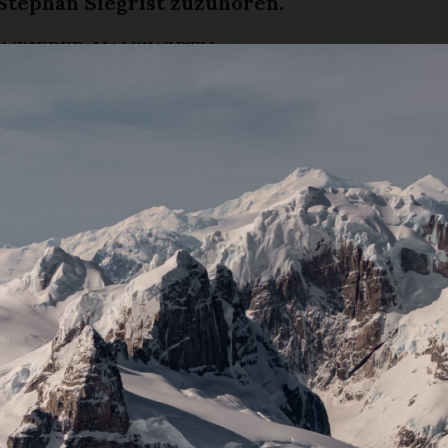
Stephan Siegrist zuzuhören.
NBIERER-HAUSWIRTH
ischen Worten eröffnete Mario Hählen, Dorfor
 Vortragsabend. Er freute sich über die zahlrei
: «Schön, dass ihr beim herrschenden Schneet
trum des Turbachtals gefunden habt.» Den Refe
han Siegrist, hiess er mit der freundlichen An
 gewagt hast, den Weg hierhin unter die Räder 
llkommen. Was Siegrist wagt, erfuhr das gespan
 nach Hählens Begrüssungsworten.
mehr sagen als 1000 Worte, zauberte Siegrist e
e, imposante Bergspitze auf die Leinwand. Mit 
Berg kenne, weckte er die Neugier des Publikum
m Saal, obwohl manchem der anwesenden Alpin