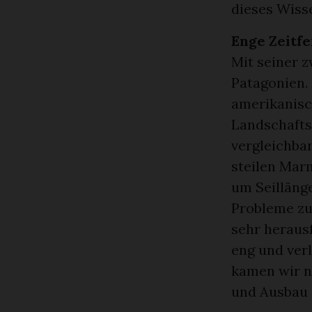
dieses Wiss
Enge Zeitf
Mit seiner z
Patagonien.
amerikanisc
Landschaftsb
vergleichbar
steilen Mar
um Seillänge
Probleme zu
sehr heraus
eng und verl
kamen wir n
und Ausbau u