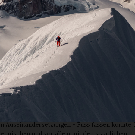
dieser majestätische Berg nicht fremd war. Mög
sie in der Nähe des höchsten Berges Indiens, d
henjunga, gewesen. «Ich betrachte den Kangc
nd mit Respekt. Aber meine Leidenschaft ist, d
 wollen.»
 diplomatisches Geschick
grist nahm das Publikum mit auf die Expedition 
 Die Region grenzt an Indien, Pakistan, Afghani
er Kaschmir erwähnte, wurde es manchem der 
 ums Herz, weil sie in diesem Moment an ihren 
chal, gefertigt aus edlen Haaren der Kaschmirzi
endig und bildhaft schilderte unser «Expedition
eser fremden Kultur – geprägt von langwierigen
en Auseinandersetzungen – Fuss fassen konnte
heimischen und vor allem mit den staatlichen