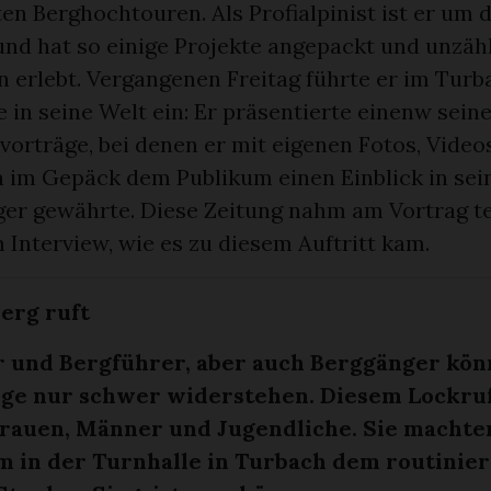
en Berghochtouren. Als Profialpinist ist er um 
d hat so einige Projekte angepackt und unzäh
 erlebt. Vergangenen Freitag führte er im Turb
e in seine Welt ein: Er präsentierte einenw sein
vorträge, bei denen er mit eigenen Fotos, Video
 im Gepäck dem Publikum einen Einblick in sein
iger gewährte. Diese Zeitung nahm am Vortrag te
m Interview, wie es zu diesem Auftritt kam.
erg ruft
r und Bergführer, aber auch Berggänger kö
rge nur schwer widerstehen. Diesem Lockruf
Frauen, Männer und Jugendliche. Sie machten
m in der Turnhalle in Turbach dem routinie