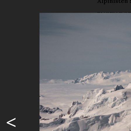
Alpinisten 
EUGEN DOR
Mit sympath
Turbach, den
Besuchenden
Weg ins Zen
Abends, Step
«dass du es
herzlich wi
unmittelbar
Weil Bilder 
Nebel ragend
<
wer diesen 
Schweigen i