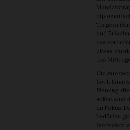
Mandatsträge
diplomatisc
Trägern (She
und Erlaubn
des vorderen
etwas wurde
das Mittrage
Die Anwesen
hoch hinaus
Planung, di
selbst sind
im Fokus. Di
bedürfen gro
Interlaken v