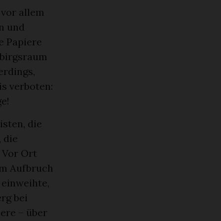
 vor allem
en und
ie Papiere
ebirgsraum
erdings,
s verboten:
e!
sten, die
 die
 Vor Ort
em Aufbruch
 einweihte,
rg bei
iere – über