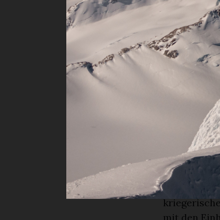
Bergführer 
waren auch 
hohen Kangc
sehr gerne u
besteigen zu
Geduld und
Stephan Sie
Kaschmirtal.
China. Als 
sicher warm
oder ihren S
dachten. Leb
wie er in di
kriegerisch
mit den Ein