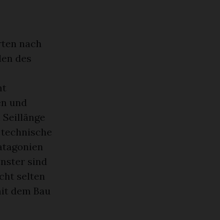
erten nach
den des
ht
en und
 Seillänge
e technische
atagonien
nster sind
cht selten
mit dem Bau