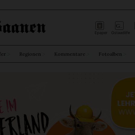
Epaper
Gstaadlife
fer
Regionen
Kommentare
Fotoalben