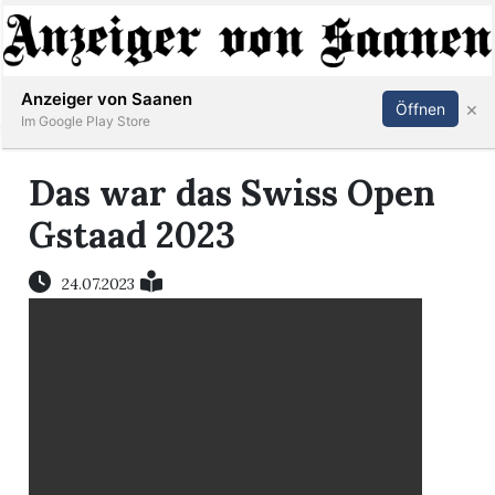
Abonnieren
Anmelden
Anzeiger von Saanen
×
Öffnen
Im Google Play Store
Das war das Swiss Open
er
Gstaad 2023
life
24.07.2023
Events
letter
mo
st
rtseite