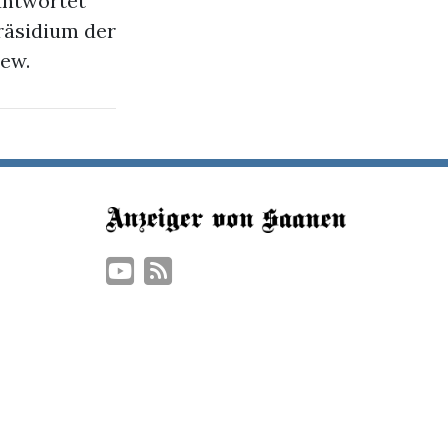
antwortet
räsidium der
iew.