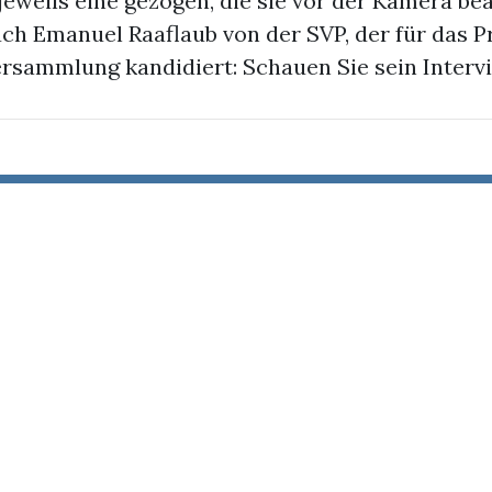
jeweils eine gezogen, die sie vor der Kamera be
uch Emanuel Raaflaub von der SVP, der für das P
sammlung kandidiert: Schauen Sie sein Interv