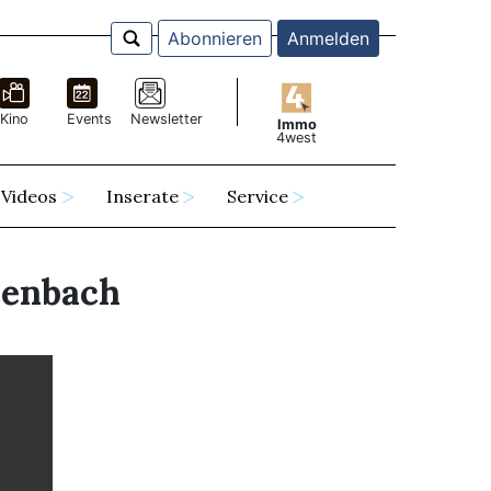
Abonnieren
Anmelden
Kino
Events
Newsletter
Immo
4west
Videos
Inserate
Service
henbach