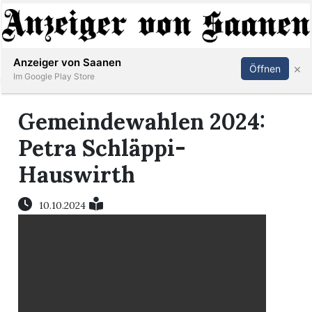
Abonnieren
Anmelden
Anzeiger von Saanen
×
Öffnen
Im Google Play Store
Gemeindewahlen 2024:
er
Petra Schläppi-
Hauswirth
life
Events
10.10.2024
letter
mo
st
rtseite