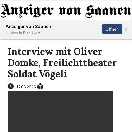
Abonnieren
Anmelden
Anzeiger von Saanen
×
Öffnen
Im Google Play Store
Interview mit Oliver
er
Domke, Freilichttheater
Soldat Vögeli
life
Events
17.06.2026
letter
mo
st
rtseite