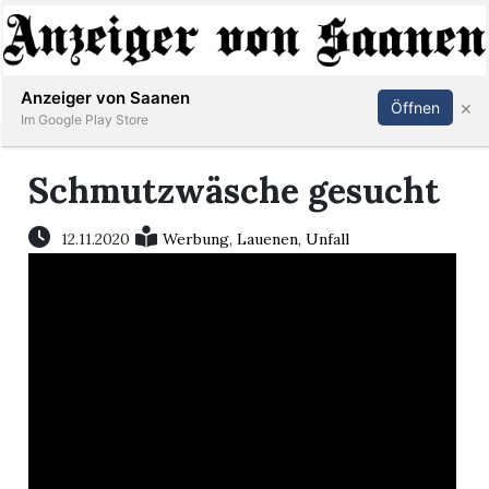
Abonnieren
Anmelden
Anzeiger von Saanen
×
Öffnen
Im Google Play Store
Schmutzwäsche gesucht
er
12.11.2020
Werbung
,
Lauenen
,
Unfall
life
Events
letter
mo
st
rtseite