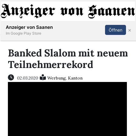
Abonnieren
Anmelden
Anzeiger von Saanen
×
Öffnen
Im Google Play Store
Banked Slalom mit neuem
er
Teilnehmerrekord
life
02.03.2020
Werbung
,
Kanton
Events
letter
mo
st
rtseite