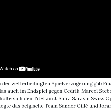
 der wetterbedingten Spielverzögerung gab Fina
as auch im Endspiel gegen Cedrik-Marcel Steb
holte sich den Titel am J. Safra Sarasin Swiss 
iegte das belgische Team Sander Gillé und Joran