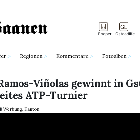
Epaper
Gstaadlife
fer
Regionen
Kommentare
Fotoalben
Ramos-Viñolas gewinnt in Gs
eites ATP-Turnier
Werbung
,
Kanton