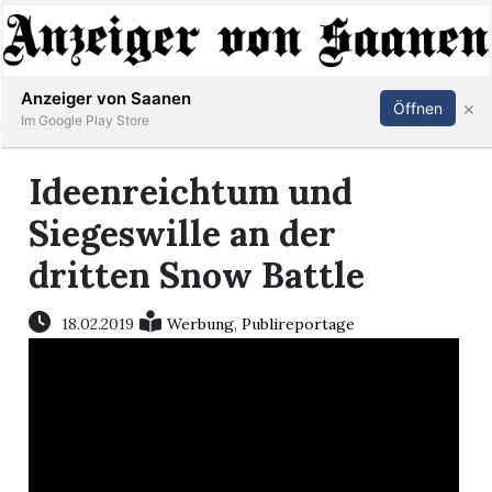
Abonnieren
Anmelden
Anzeiger von Saanen
×
Öffnen
Im Google Play Store
Ideenreichtum und
er
Siegeswille an der
dritten Snow Battle
life
Events
18.02.2019
Werbung
,
Publireportage
letter
mo
st
rtseite