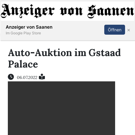
Abonnieren
Anmelden
Anzeiger von Saanen
×
Öffnen
Im Google Play Store
Auto-Auktion im Gstaad
er
Palace
life
06.07.2022
Events
letter
mo
st
rtseite