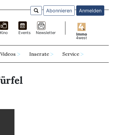
Abonnieren
Anmelden
Kino
Events
Newsletter
Immo
4west
Videos
Inserate
Service
ürfel